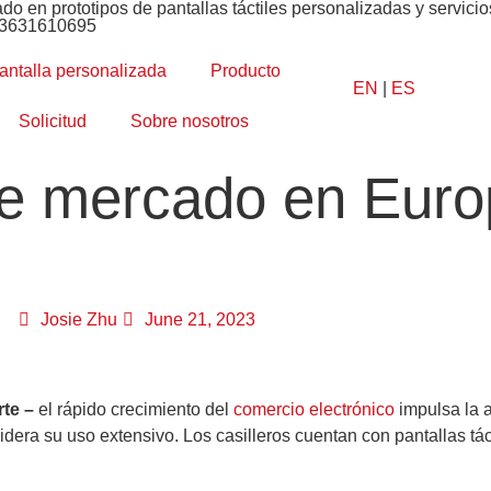
ado en prototipos de pantallas táctiles personalizadas y servic
13631610695
antalla personalizada
Producto
EN
|
ES
Solicitud
Sobre nosotros
nte mercado en Euro
Josie Zhu
June 21, 2023
rte –
el rápido crecimiento del
comercio electrónico
impulsa la a
dera su uso extensivo. Los casilleros cuentan con pantallas táct