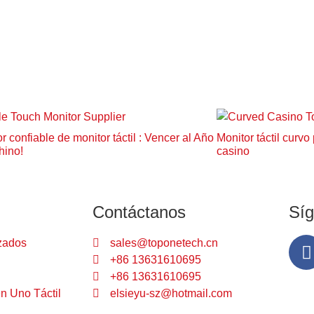
 confiable de monitor táctil : Vencer al Año
Monitor táctil curv
hino!
casino
Contáctanos
Sí
zados
sales@toponetech.cn
+86 13631610695
+86 13631610695
n Uno Táctil
elsieyu-sz@hotmail.com