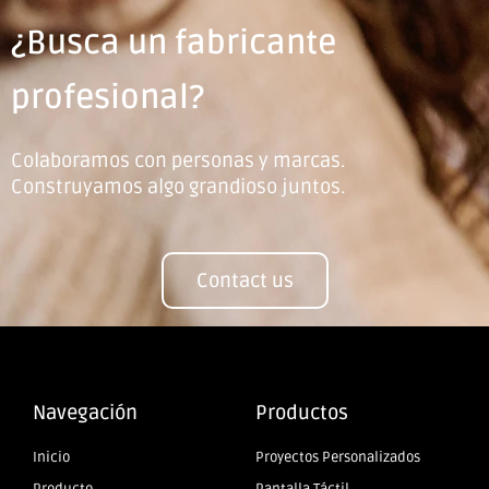
¿Busca un fabricante
profesional?
Colaboramos con personas y marcas.
Construyamos algo grandioso juntos.
Contact us
Navegación
Productos
Inicio
Proyectos Personalizados