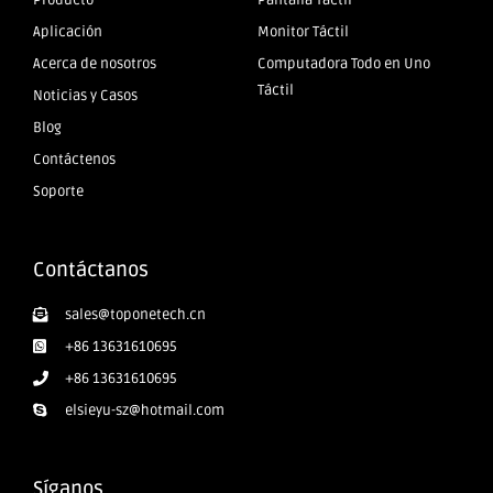
Producto
Pantalla Táctil
Aplicación
Monitor Táctil
Acerca de nosotros
Computadora Todo en Uno
Táctil
Noticias y Casos
Blog
Contáctenos
Soporte
Contáctanos
sales@toponetech.cn
+86 13631610695
+86 13631610695
elsieyu-sz@hotmail.com
Síganos