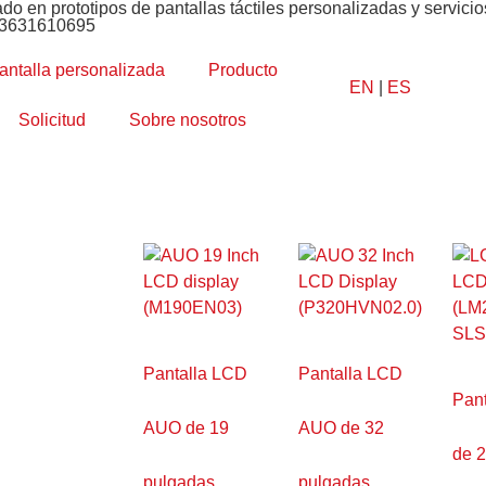
ado en prototipos de pantallas táctiles personalizadas y servic
13631610695
antalla personalizada
Producto
EN
|
ES
Solicitud
Sobre nosotros
Pantalla LCD
Pantalla LCD
Pan
AUO de 19
AUO de 32
de 2
pulgadas
pulgadas