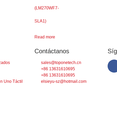
(LM270WF7-
SLA1)
Read more
Contáctanos
Sí
zados
sales@toponetech.cn
+86 13631610695
+86 13631610695
n Uno Táctil
elsieyu-sz@hotmail.com