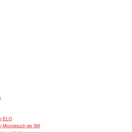
s
on ELO
on Microtouch de 3M