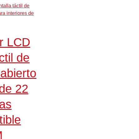
or LCD
ctil de
abierto
de 22
as
ible
M