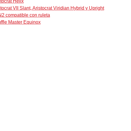
tocrat Helix
ocrat VII Slant, Aristocrat Viridian Hybrid y Upright
N2 compatible con ruleta
uffle Master Equinox