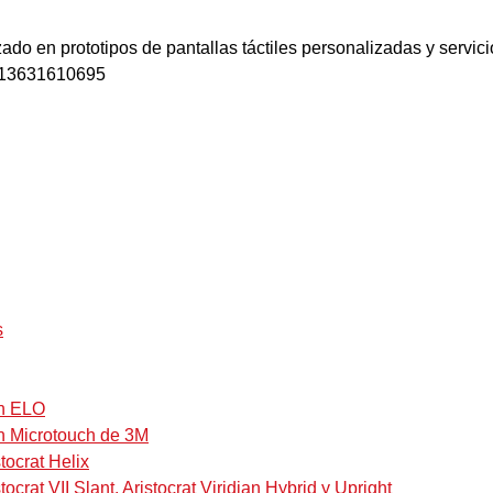
zado en prototipos de pantallas táctiles personalizadas y servi
613631610695
s
on ELO
on Microtouch de 3M
tocrat Helix
ocrat VII Slant, Aristocrat Viridian Hybrid y Upright