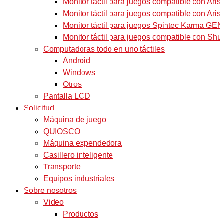
Monitor táctil para juegos compatible con Aris
Monitor táctil para juegos compatible con Arist
Monitor táctil para juegos Spintec Karma GE
Monitor táctil para juegos compatible con Sh
Computadoras todo en uno táctiles
Android
Windows
Otros
Pantalla LCD
Solicitud
Máquina de juego
QUIOSCO
Máquina expendedora
Casillero inteligente
Transporte
Equipos industriales
Sobre nosotros
Video
Productos