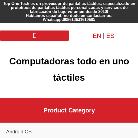
Top One Tech es un proveedor de pantallas táctiles, especializado en
prototipos de pantallas táctiles personalizadas y servicios de
fabricación de bajo volumen desde 2010!
Hablamos español, no dude en contactarnos:
Whatsapp:008613631610695
EN
|
ES
Pantalla personalizada
Computadoras todo en uno
táctiles
Product Category
Android OS