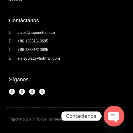
Contáctanos
sales@toponetech.cn
+86 13631610695
+86 13631610695
elsieyu-sz@hotmail.com
Síganos
Contáctenos
Toponetouch © Todos los derechos reservados 2024
Open c