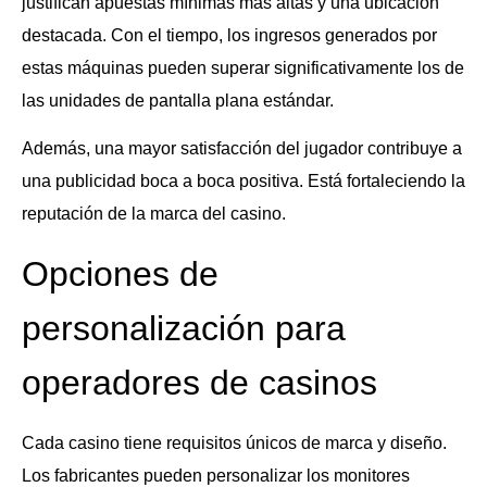
justifican apuestas mínimas más altas y una ubicación
destacada. Con el tiempo, los ingresos generados por
estas máquinas pueden superar significativamente los de
las unidades de pantalla plana estándar.
Además, una mayor satisfacción del jugador contribuye a
una publicidad boca a boca positiva. Está fortaleciendo la
reputación de la marca del casino.
Opciones de
personalización para
operadores de casinos
Cada casino tiene requisitos únicos de marca y diseño.
Los fabricantes pueden personalizar los monitores