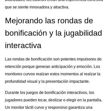
que se siente innovadora y atractiva.
Mejorando las rondas de
bonificación y la jugabilidad
interactiva
Las rondas de bonificación son potentes impulsores de
retención porque generan anticipación y emoción. Los
monitores curvos realzan estos momentos al realzar la
profundidad visual y la presentación impactante.
Durante los juegos de bonificación interactivos, los
jugadores pueden tocar, deslizar o elegir en la pantalla.
Un monitor táctil curvo y responsivo garantiza una