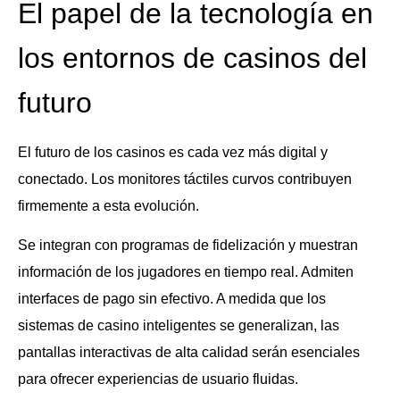
El papel de la tecnología en
los entornos de casinos del
futuro
El futuro de los casinos es cada vez más digital y
conectado. Los monitores táctiles curvos contribuyen
firmemente a esta evolución.
Se integran con programas de fidelización y muestran
información de los jugadores en tiempo real. Admiten
interfaces de pago sin efectivo. A medida que los
sistemas de casino inteligentes se generalizan, las
pantallas interactivas de alta calidad serán esenciales
para ofrecer experiencias de usuario fluidas.