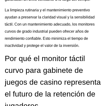
La limpieza rutinaria y el mantenimiento preventivo
ayudan a preservar la claridad visual y la sensibilidad
táctil. Con un mantenimiento adecuado, los monitores
curvos de grado industrial pueden ofrecer años de
rendimiento confiable. Esto minimiza el tiempo de
inactividad y protege el valor de la inversión.
Por qué el monitor táctil
curvo para gabinete de
juegos de casino representa
el futuro de la retención de
jugadores