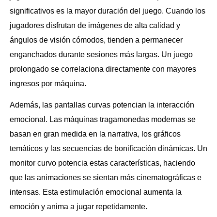
significativos es la mayor duración del juego. Cuando los
jugadores disfrutan de imágenes de alta calidad y
ángulos de visión cómodos, tienden a permanecer
enganchados durante sesiones más largas. Un juego
prolongado se correlaciona directamente con mayores
ingresos por máquina.
Además, las pantallas curvas potencian la interacción
emocional. Las máquinas tragamonedas modernas se
basan en gran medida en la narrativa, los gráficos
temáticos y las secuencias de bonificación dinámicas. Un
monitor curvo potencia estas características, haciendo
que las animaciones se sientan más cinematográficas e
intensas. Esta estimulación emocional aumenta la
emoción y anima a jugar repetidamente.