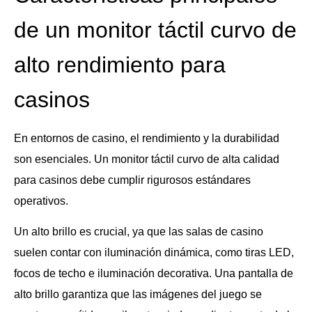
de un monitor táctil curvo de
alto rendimiento para
casinos
En entornos de casino, el rendimiento y la durabilidad
son esenciales. Un monitor táctil curvo de alta calidad
para casinos debe cumplir rigurosos estándares
operativos.
Un alto brillo es crucial, ya que las salas de casino
suelen contar con iluminación dinámica, como tiras LED,
focos de techo e iluminación decorativa. Una pantalla de
alto brillo garantiza que las imágenes del juego se