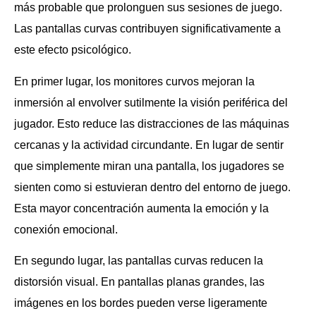
más probable que prolonguen sus sesiones de juego.
Las pantallas curvas contribuyen significativamente a
este efecto psicológico.
En primer lugar, los monitores curvos mejoran la
inmersión al envolver sutilmente la visión periférica del
jugador. Esto reduce las distracciones de las máquinas
cercanas y la actividad circundante. En lugar de sentir
que simplemente miran una pantalla, los jugadores se
sienten como si estuvieran dentro del entorno de juego.
Esta mayor concentración aumenta la emoción y la
conexión emocional.
En segundo lugar, las pantallas curvas reducen la
distorsión visual. En pantallas planas grandes, las
imágenes en los bordes pueden verse ligeramente