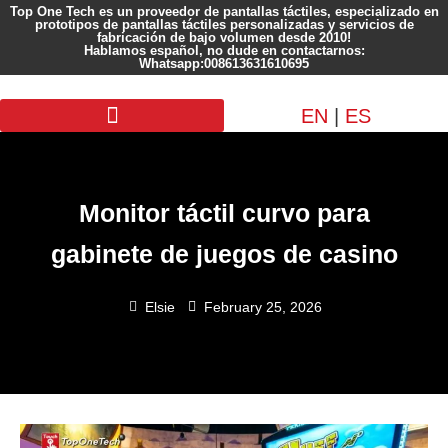
Top One Tech es un proveedor de pantallas táctiles, especializado en
prototipos de pantallas táctiles personalizadas y servicios de
fabricación de bajo volumen desde 2010!
Hablamos español, no dude en contactarnos:
Whatsapp:008613631610695
EN
|
ES
Pantalla personalizada
Monitor táctil curvo para
gabinete de juegos de casino
Elsie
February 25, 2026