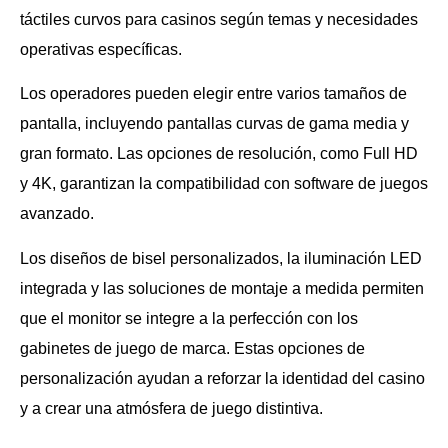
táctiles curvos para casinos según temas y necesidades
operativas específicas.
Los operadores pueden elegir entre varios tamaños de
pantalla, incluyendo pantallas curvas de gama media y
gran formato. Las opciones de resolución, como Full HD
y 4K, garantizan la compatibilidad con software de juegos
avanzado.
Los diseños de bisel personalizados, la iluminación LED
integrada y las soluciones de montaje a medida permiten
que el monitor se integre a la perfección con los
gabinetes de juego de marca. Estas opciones de
personalización ayudan a reforzar la identidad del casino
y a crear una atmósfera de juego distintiva.