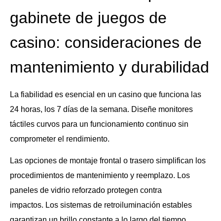
gabinete de juegos de
casino: consideraciones de
mantenimiento y durabilidad
La fiabilidad es esencial en un casino que funciona las
24 horas, los 7 días de la semana. Diseñe monitores
táctiles curvos para un funcionamiento continuo sin
comprometer el rendimiento.
Las opciones de montaje frontal o trasero simplifican los
procedimientos de mantenimiento y reemplazo. Los
paneles de vidrio reforzado protegen contra
impactos. Los sistemas de retroiluminación estables
garantizan un brillo constante a lo largo del tiempo.