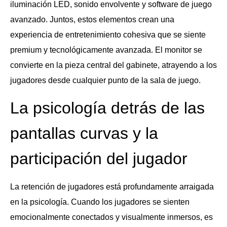
iluminación LED, sonido envolvente y software de juego
avanzado. Juntos, estos elementos crean una
experiencia de entretenimiento cohesiva que se siente
premium y tecnológicamente avanzada. El monitor se
convierte en la pieza central del gabinete, atrayendo a los
jugadores desde cualquier punto de la sala de juego.
La psicología detrás de las
pantallas curvas y la
participación del jugador
La retención de jugadores está profundamente arraigada
en la psicología. Cuando los jugadores se sienten
emocionalmente conectados y visualmente inmersos, es