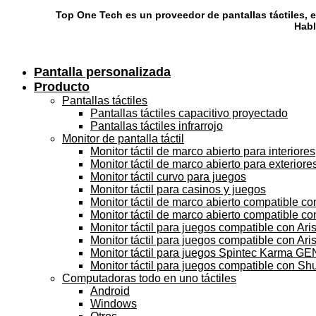
Skip
Top One Tech es un proveedor de pantallas táctiles, e
to
Habl
content
Pantalla personalizada
Producto
Pantallas táctiles
Pantallas táctiles capacitivo proyectado
Pantallas táctiles infrarrojo
Monitor de pantalla táctil
Monitor táctil de marco abierto para interiores
Monitor táctil de marco abierto para exteriore
Monitor táctil curvo para juegos
Monitor táctil para casinos y juegos
Monitor táctil de marco abierto compatible c
Monitor táctil de marco abierto compatible c
Monitor táctil para juegos compatible con Aris
Monitor táctil para juegos compatible con Arist
Monitor táctil para juegos Spintec Karma GE
Monitor táctil para juegos compatible con Sh
Computadoras todo en uno táctiles
Android
Windows