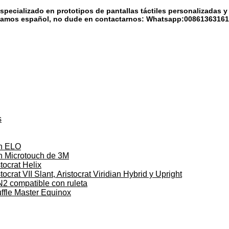
specializado en prototipos de pantallas táctiles personalizadas 
amos español, no dude en contactarnos: Whatsapp:0086136316
s
on ELO
on Microtouch de 3M
tocrat Helix
ocrat VII Slant, Aristocrat Viridian Hybrid y Upright
N2 compatible con ruleta
uffle Master Equinox