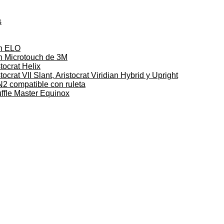
s
on ELO
on Microtouch de 3M
tocrat Helix
ocrat VII Slant, Aristocrat Viridian Hybrid y Upright
N2 compatible con ruleta
uffle Master Equinox