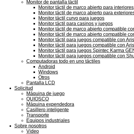
Monitor de pantalla táctil
Monitor táctil de marco abierto para interiores
Monitor táctil de marco abierto para exteriore
Monitor táctil curvo para juegos
Monitor táctil para casinos y juegos
Monitor táctil de marco abierto compatible c
Monitor táctil de marco abierto compatible c
Monitor táctil para juegos compatible con Aris
Monitor táctil para juegos compatible con Arist
Monitor táctil para juegos Spintec Karma GE
Monitor táctil para juegos compatible con Sh
Computadoras todo en uno táctiles
Android
Windows
Otros
Pantalla LCD
Solicitud
Máquina de juego
QUIOSCO
Máquina expendedora
Casillero inteligente
Transporte
Equipos industriales
Sobre nosotros
Video