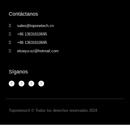
Contáctanos
sales@toponetech.cn
+86 13631610695
+86 13631610695
elsieyu-sz@hotmail.com
Síganos
Toponetouch © Todos los derechos reservados 2024