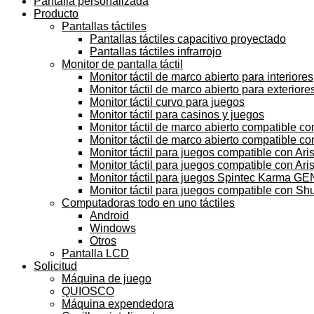
Pantalla personalizada
Producto
Pantallas táctiles
Pantallas táctiles capacitivo proyectado
Pantallas táctiles infrarrojo
Monitor de pantalla táctil
Monitor táctil de marco abierto para interiores
Monitor táctil de marco abierto para exteriore
Monitor táctil curvo para juegos
Monitor táctil para casinos y juegos
Monitor táctil de marco abierto compatible c
Monitor táctil de marco abierto compatible c
Monitor táctil para juegos compatible con Aris
Monitor táctil para juegos compatible con Arist
Monitor táctil para juegos Spintec Karma GE
Monitor táctil para juegos compatible con Sh
Computadoras todo en uno táctiles
Android
Windows
Otros
Pantalla LCD
Solicitud
Máquina de juego
QUIOSCO
Máquina expendedora