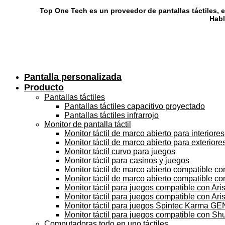
Skip
Top One Tech es un proveedor de pantallas táctiles, e
to
Habl
content
Pantalla personalizada
Producto
Pantallas táctiles
Pantallas táctiles capacitivo proyectado
Pantallas táctiles infrarrojo
Monitor de pantalla táctil
Monitor táctil de marco abierto para interiores
Monitor táctil de marco abierto para exteriore
Monitor táctil curvo para juegos
Monitor táctil para casinos y juegos
Monitor táctil de marco abierto compatible c
Monitor táctil de marco abierto compatible c
Monitor táctil para juegos compatible con Aris
Monitor táctil para juegos compatible con Arist
Monitor táctil para juegos Spintec Karma GE
Monitor táctil para juegos compatible con Sh
Computadoras todo en uno táctiles