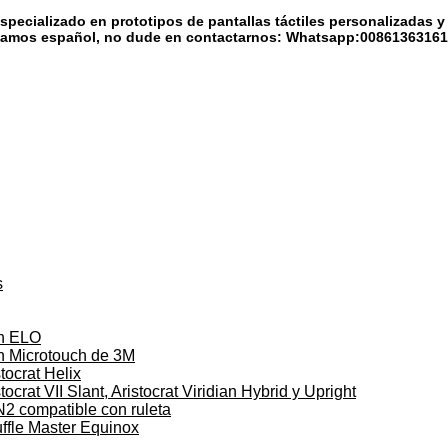
specializado en prototipos de pantallas táctiles personalizadas 
amos español, no dude en contactarnos: Whatsapp:0086136316
s
on ELO
on Microtouch de 3M
tocrat Helix
ocrat VII Slant, Aristocrat Viridian Hybrid y Upright
N2 compatible con ruleta
uffle Master Equinox