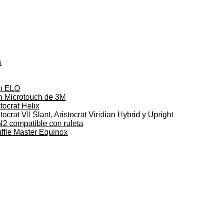
s
on ELO
on Microtouch de 3M
tocrat Helix
ocrat VII Slant, Aristocrat Viridian Hybrid y Upright
N2 compatible con ruleta
uffle Master Equinox