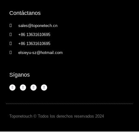
Contáctanos
sales@toponetech.cn
+86 13631610695
+86 13631610695
elsieyu-sz@hotmail.com
Síganos
Toponetouch © Todos los derechos reservados 2024