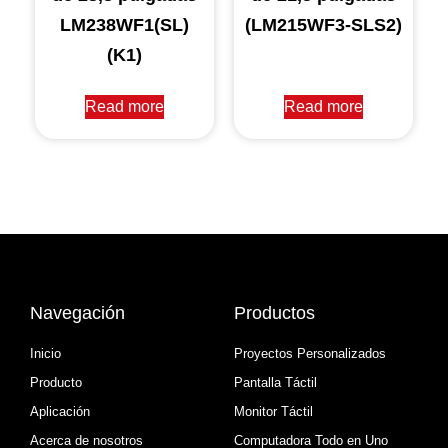
LM238WF1(SL)
(LM215WF3-SLS2)
(K1)
Read more
Read more
Navegación
Productos
Inicio
Proyectos Personalizados
Producto
Pantalla Táctil
Aplicación
Monitor Táctil
Acerca de nosotros
Computadora Todo en Uno