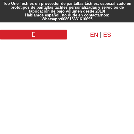
Top One Tech es un proveedor de pantallas táctiles, especializado en
prototipos de pantallas táctiles personalizadas y servicios de
fabricación de bajo volumen desde 2010!
Hablamos español, no dude en contactarnos:
Whatsapp:008613631610695
EN
|
ES
Pantalla personalizada