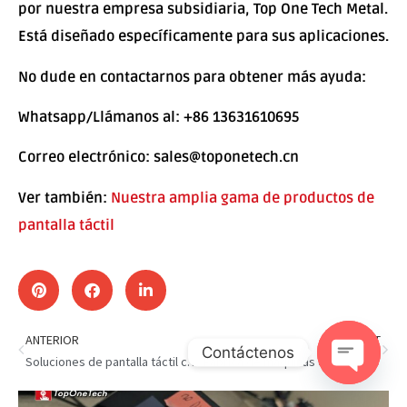
por nuestra empresa subsidiaria, Top One Tech Metal.
Está diseñado específicamente para sus aplicaciones.
No dude en contactarnos para obtener más ayuda:
Whatsapp/Llámanos al: +86 13631610695
Correo electrónico: sales@toponetech.cn
Ver también:
Nuestra amplia gama de productos de
pantalla táctil
ANTERIOR
SIGUIENT
Contáctenos
Soluciones de pantalla táctil capacitiva personalizadas
Fábrica de máquinas de juegos de casino con pantalla táctil
Open c