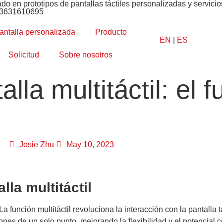
ado en prototipos de pantallas táctiles personalizadas y servic
13631610695
antalla personalizada
Producto
EN
|
ES
Solicitud
Sobre nosotros
lla multitáctil: el f
Josie Zhu
May 10, 2023
lla multitáctil
La función multitáctil revoluciona la interacción con la pantalla t
iones de un solo punto, mejorando la flexibilidad y el potencial