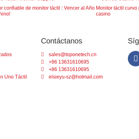
 confiable de monitor táctil : Vencer al Año
Monitor táctil curv
hino!
casino
Contáctanos
Sí
zados
sales@toponetech.cn
+86 13631610695
+86 13631610695
n Uno Táctil
elsieyu-sz@hotmail.com