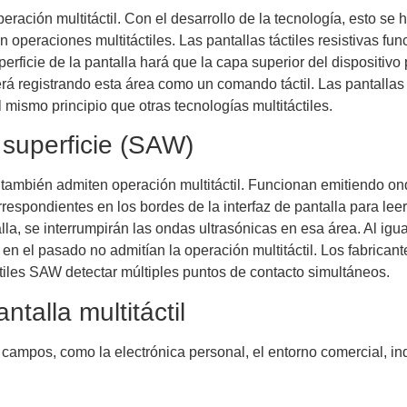
peración multitáctil. Con el desarrollo de la tecnología, esto se 
n operaciones multitáctiles. Las pantallas táctiles resistivas fu
erficie de la pantalla hará que la capa superior del dispositivo 
erá registrando esta área como un comando táctil. Las pantallas tá
el mismo principio que otras tecnologías multitáctiles.
e superficie (SAW)
 también admiten operación multitáctil. Funcionan emitiendo on
rrespondientes en los bordes de la interfaz de pantalla para lee
lla, se interrumpirán las ondas ultrasónicas en esa área. Al igual
 en el pasado no admitían la operación multitáctil. Los fabrican
ctiles SAW detectar múltiples puntos de contacto simultáneos.
talla multitáctil
 campos, como la electrónica personal, el entorno comercial, ind