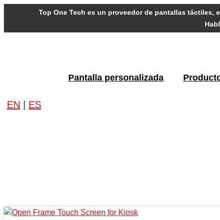
Skip
Top One Tech es un proveedor de pantallas táctiles, e
to
Habl
content
Pantalla personalizada
Product
EN
|
ES