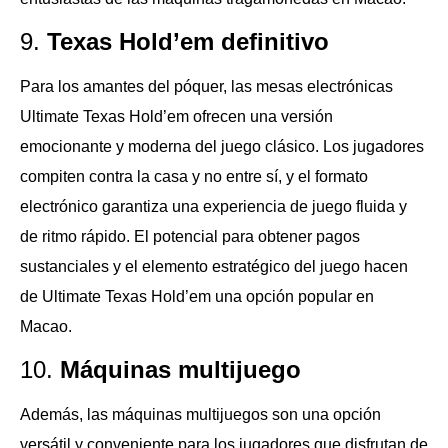
9.
Texas Hold’em definitivo
Para los amantes del póquer, las mesas electrónicas
Ultimate Texas Hold’em ofrecen una versión
emocionante y moderna del juego clásico. Los jugadores
compiten contra la casa y no entre sí, y el formato
electrónico garantiza una experiencia de juego fluida y
de ritmo rápido. El potencial para obtener pagos
sustanciales y el elemento estratégico del juego hacen
de Ultimate Texas Hold’em una opción popular en
Macao.
10.
Máquinas multijuego
Además, las máquinas multijuegos son una opción
versátil y conveniente para los jugadores que disfrutan de