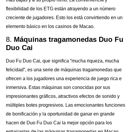
flexibilidad de los ETG están atrayendo a un número
creciente de jugadores. Esto los está convirtiendo en un
elemento básico en los casinos de Macao.
8.
Máquinas tragamonedas Duo Fu
Duo Cai
Duo Fu Duo Cai, que significa “mucha riqueza, mucha
felicidad”, es una serie de máquinas tragamonedas que
ofrecen a los jugadores una experiencia de juego rica e
inmersiva. Estas máquinas son conocidas por sus
impresionantes gráficos, atractivos efectos de sonido y
múltiples botes progresivos. Las emocionantes funciones
de bonificación y la oportunidad de ganar en grande
hacen de Duo Fu Duo Cai la mejor opción para los
entusiastas de las máquinas tragamonedas en Macao.