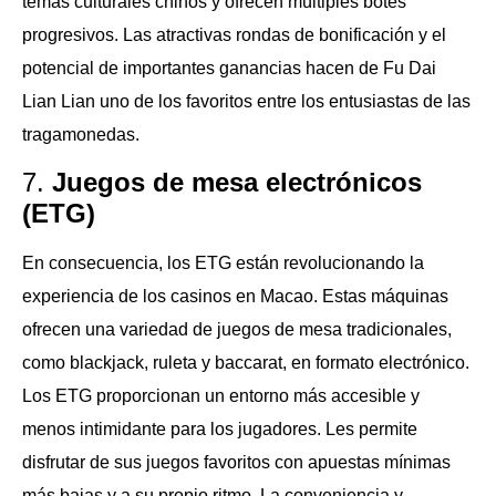
temas culturales chinos y ofrecen múltiples botes
progresivos. Las atractivas rondas de bonificación y el
potencial de importantes ganancias hacen de Fu Dai
Lian Lian uno de los favoritos entre los entusiastas de las
tragamonedas.
7.
Juegos de mesa electrónicos
(ETG)
En consecuencia, los ETG están revolucionando la
experiencia de los casinos en Macao. Estas máquinas
ofrecen una variedad de juegos de mesa tradicionales,
como blackjack, ruleta y baccarat, en formato electrónico.
Los ETG proporcionan un entorno más accesible y
menos intimidante para los jugadores. Les permite
disfrutar de sus juegos favoritos con apuestas mínimas
más bajas y a su propio ritmo. La conveniencia y