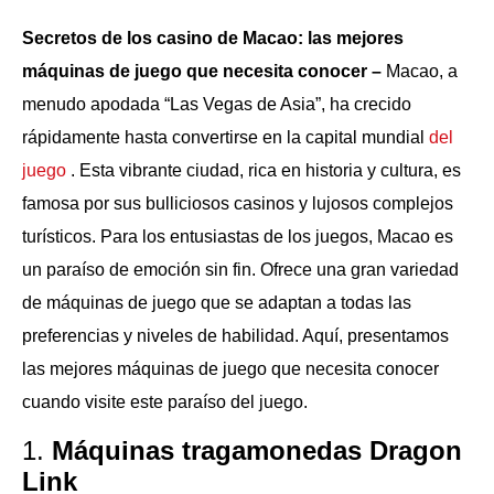
Secretos de los casino de Macao: las mejores
máquinas de juego que necesita conocer –
Macao, a
menudo apodada “Las Vegas de Asia”, ha crecido
rápidamente hasta convertirse en la capital mundial
del
juego
. Esta vibrante ciudad, rica en historia y cultura, es
famosa por sus bulliciosos casinos y lujosos complejos
turísticos. Para los entusiastas de los juegos, Macao es
un paraíso de emoción sin fin. Ofrece una gran variedad
de máquinas de juego que se adaptan a todas las
preferencias y niveles de habilidad. Aquí, presentamos
las mejores máquinas de juego que necesita conocer
cuando visite este paraíso del juego.
1.
Máquinas tragamonedas Dragon
Link