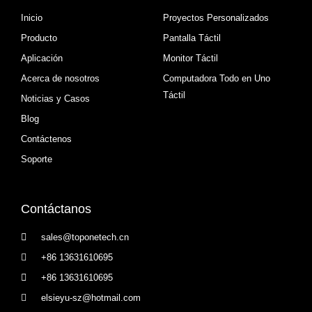
Inicio
Proyectos Personalizados
Producto
Pantalla Táctil
Aplicación
Monitor Táctil
Acerca de nosotros
Computadora Todo en Uno
Táctil
Noticias y Casos
Blog
Contáctenos
Soporte
Contáctanos
sales@toponetech.cn
+86 13631610695
+86 13631610695
elsieyu-sz@hotmail.com