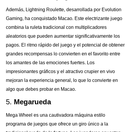
Además, Lightning Roulette, desarrollada por Evolution
Gaming, ha conquistado Macao. Este electrizante juego
combina la ruleta tradicional con multiplicadores
aleatorios que pueden aumentar significativamente los
pagos. El ritmo rápido del juego y el potencial de obtener
grandes recompensas lo convierten en el favorito entre
los amantes de las emociones fuertes. Los
impresionantes gráficos y el atractivo crupier en vivo
mejoran la experiencia general, lo que lo convierte en
algo que debes probar en Macao.
5.
Megarueda
Mega Wheel es una cautivadora máquina estilo
programa de juegos que ofrece un giro único a la