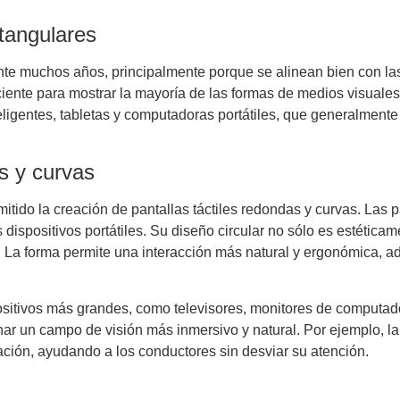
ctangulares
ante muchos años, principalmente porque se alinean bien con la
eficiente para mostrar la mayoría de las formas de medios visuale
eligentes, tabletas y computadoras portátiles, que generalment
as y curvas
tido la creación de pantallas táctiles redondas y curvas. Las p
 dispositivos portátiles. Su diseño circular no sólo es estétic
a. La forma permite una interacción más natural y ergonómica, 
positivos más grandes, como televisores, monitores de computad
nar un campo de visión más inmersivo y natural. Por ejemplo, la
mación, ayudando a los conductores sin desviar su atención.