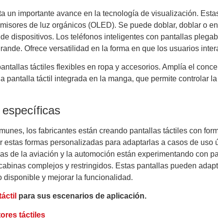
nta un importante avance en la tecnología de visualización. Est
isores de luz orgánicos (OLED). Se puede doblar, doblar o enro
o de dispositivos. Los teléfonos inteligentes con pantallas pleg
rande. Ofrece versatilidad en la forma en que los usuarios inter
ntallas táctiles flexibles en ropa y accesorios. Amplía el conce
a pantalla táctil integrada en la manga, que permite controlar 
 específicas
munes, los fabricantes están creando pantallas táctiles con fo
ar estas formas personalizadas para adaptarlas a casos de uso 
rias de la aviación y la automoción están experimentando con pa
 cabinas complejos y restringidos. Estas pantallas pueden adapt
o disponible y mejorar la funcionalidad.
áctil
para sus escenarios de aplicación.
res táctiles