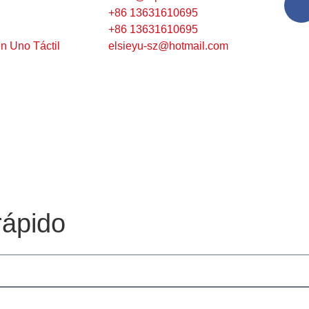
+86 13631610695
+86 13631610695
n Uno Táctil
elsieyu-sz@hotmail.com
rápido