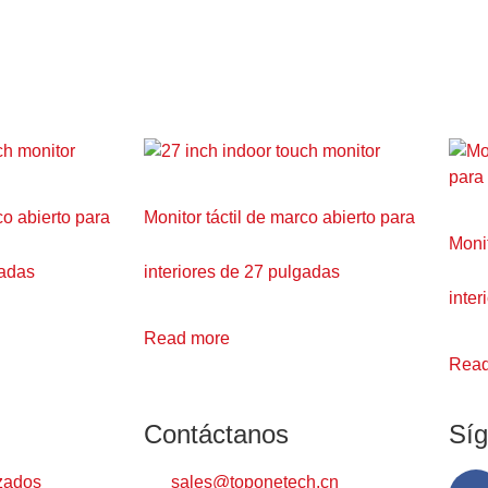
co abierto para
Monitor táctil de marco abierto para
Monit
gadas
interiores de 27 pulgadas
inter
Read more
Read
Contáctanos
Sí
zados
sales@toponetech.cn