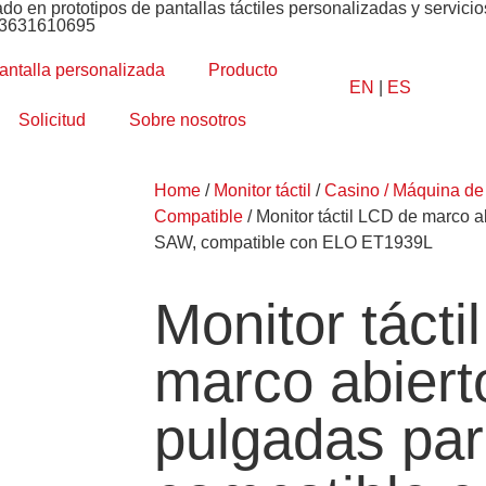
ado en prototipos de pantallas táctiles personalizadas y servic
13631610695
antalla personalizada
Producto
EN
|
ES
Solicitud
Sobre nosotros
Home
/
Monitor táctil
/
Casino / Máquina de
Compatible
/ Monitor táctil LCD de marco 
SAW, compatible con ELO ET1939L
Monitor tácti
marco abiert
pulgadas pa