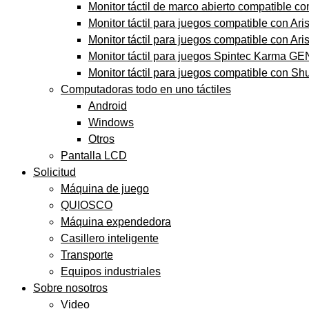
Monitor táctil de marco abierto compatible c
Monitor táctil para juegos compatible con Aris
Monitor táctil para juegos compatible con Arist
Monitor táctil para juegos Spintec Karma GE
Monitor táctil para juegos compatible con Sh
Computadoras todo en uno táctiles
Android
Windows
Otros
Pantalla LCD
Solicitud
Máquina de juego
QUIOSCO
Máquina expendedora
Casillero inteligente
Transporte
Equipos industriales
Sobre nosotros
Video