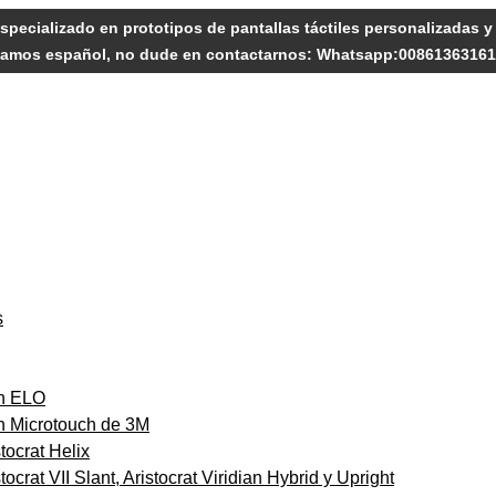
specializado en prototipos de pantallas táctiles personalizadas 
amos español, no dude en contactarnos: Whatsapp:0086136316
s
on ELO
on Microtouch de 3M
tocrat Helix
ocrat VII Slant, Aristocrat Viridian Hybrid y Upright