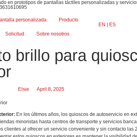
ado en prototipos de pantallas táctiles personalizadas y servic
13631610695
antalla personalizada
Producto
EN
|
ES
Solicitud
Sobre nosotros
lto brillo para quios
or
Elsie
April 8, 2025
terior:
En los últimos años, los quioscos de autoservicio en ex
iendas minoristas hasta centros de transporte y servicios banca
clientes al ofrecer un servicio conveniente y sin contacto las 2
ar estos quioscos en exteriores es mantener la visibilidad de l