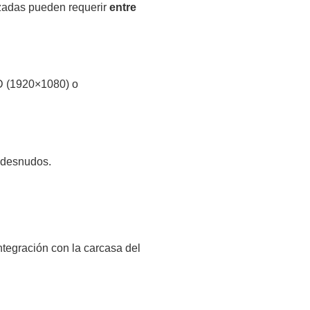
izadas pueden requerir
entre
D (1920×1080) o
s desnudos.
ntegración con la carcasa del