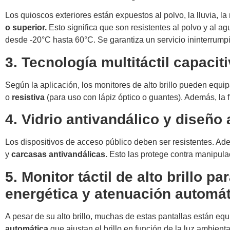
Los quioscos exteriores están expuestos al polvo, la lluvia, l
o superior.
Esto significa que son resistentes al polvo y al 
desde -20°C hasta 60°C. Se garantiza un servicio ininterrumpi
3. Tecnología multitáctil capaciti
Según la aplicación, los monitores de alto brillo pueden equi
o
resistiva
(para uso con lápiz óptico o guantes). Además, la 
4. Vidrio antivandálico y diseño 
Los dispositivos de acceso público deben ser resistentes. Ad
y
carcasas antivandálicas.
Esto las protege contra manipula
5. Monitor táctil de alto brillo p
energética y atenuación automát
A pesar de su alto brillo, muchas de estas pantallas están e
automática
que ajustan el brillo en función de la luz ambienta