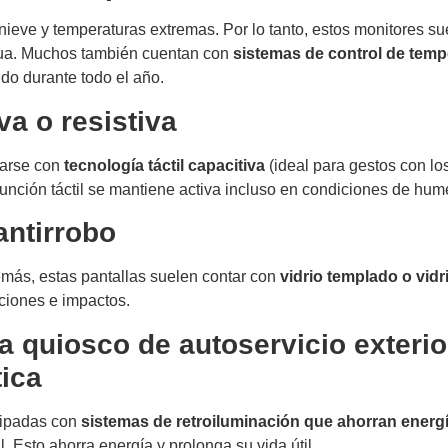
a nieve y temperaturas extremas. Por lo tanto, estos monitores su
agua. Muchos también cuentan con
sistemas de control de temp
do durante todo el año.
va o resistiva
parse con
tecnología táctil capacitiva
(ideal para gestos con lo
función táctil se mantiene activa incluso en condiciones de hume
antirrobo
emás, estas pantallas suelen contar con
vidrio templado o vidr
ciones e impactos.
ara quiosco de autoservicio exterio
ica
quipadas con
sistemas de retroiluminación que ahorran energ
l. Esto ahorra energía y prolonga su vida útil.