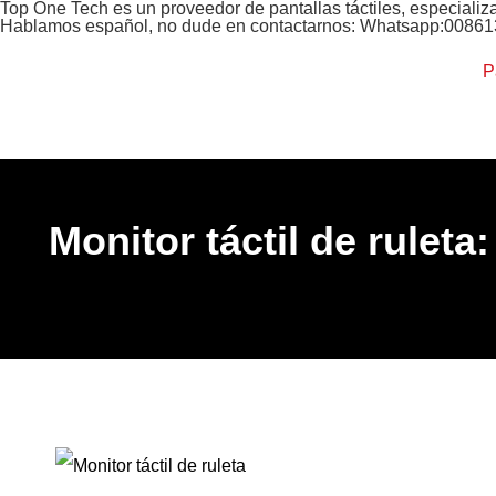
Top One Tech es un proveedor de pantallas táctiles, especializ
Hablamos español, no dude en contactarnos: Whatsapp:0086
P
Monitor táctil de ruleta