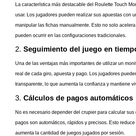
La característica más destacable del Roulette Touch Moni
usar. Los jugadores pueden realizar sus apuestas con u
manipular las fichas manualmente. Esto no solo acelera 
pueden ocurrir en las configuraciones tradicionales.
2.
Seguimiento del juego en tiempo
Una de las ventajas más importantes de utilizar un monito
real de cada giro, apuesta y pago. Los jugadores pueden
transparente, lo que aumenta la confianza y mantiene vi
3.
Cálculos de pagos automáticos
No es necesario depender del crupier para calcular sus g
pagos son automáticos, rápidos y precisos. Esto reduce 
aumenta la cantidad de juegos jugados por sesión.