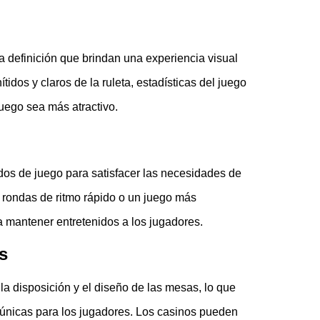
ta definición que brindan una experiencia visual
tidos y claros de la ruleta, estadísticas del juego
uego sea más atractivo.
dos de juego para satisfacer las necesidades de
a rondas de ritmo rápido o un juego más
ra mantener entretenidos a los jugadores.
s
 la disposición y el diseño de las mesas, lo que
s únicas para los jugadores. Los casinos pueden