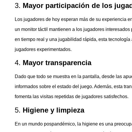
3.
Mayor participación de los juga
Los jugadores de hoy esperan más de su experiencia en 
un monitor táctil mantienen a los jugadores interesados 
en tiempo real y una jugabilidad rápida, esta tecnología
jugadores experimentados.
4.
Mayor transparencia
Dado que todo se muestra en la pantalla, desde las apu
informados sobre el estado del juego. Además, esta tra
fomenta las visitas repetidas de jugadores satisfechos.
5.
Higiene y limpieza
En un mundo pospandémico, la higiene es una preocupa