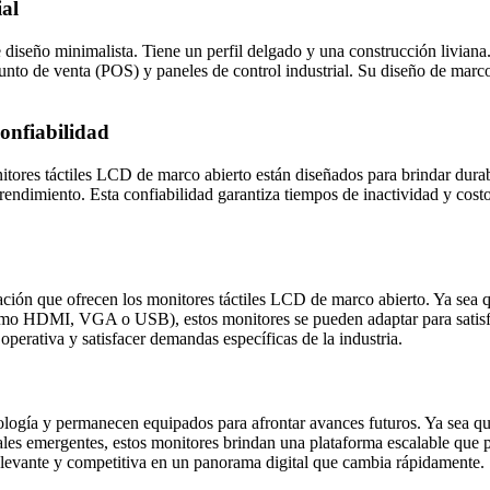
ial
seño minimalista. Tiene un perfil delgado y una construcción liviana. E
nto de venta (POS) y paneles de control industrial. Su diseño de marco a
onfiabilidad
tores táctiles LCD de marco abierto están diseñados para brindar durabil
rendimiento. Esta confiabilidad garantiza tiempos de inactividad y cos
zación que ofrecen los monitores táctiles LCD de marco abierto. Ya sea qu
(como HDMI, VGA o USB), estos monitores se pueden adaptar para satisfa
operativa y satisfacer demandas específicas de la industria.
ogía y permanecen equipados para afrontar avances futuros. Ya sea que 
ales emergentes, estos monitores brindan una plataforma escalable que p
 relevante y competitiva en un panorama digital que cambia rápidamente.