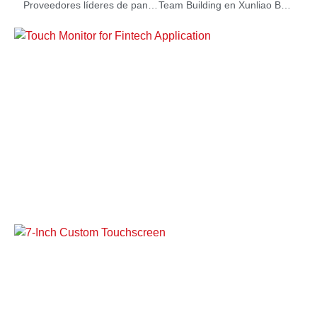
Proveedores líderes de pantallas táctiles y
Team Building en Xunliao Bay 2023: sol, arena y sonrisas