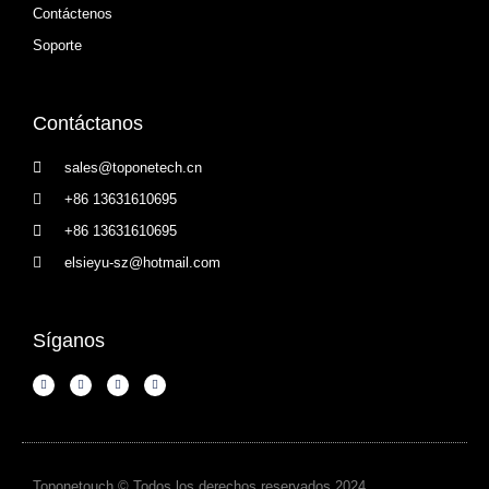
Contáctenos
Soporte
Contáctanos
sales@toponetech.cn
+86 13631610695
+86 13631610695
elsieyu-sz@hotmail.com
Síganos
Toponetouch © Todos los derechos reservados 2024