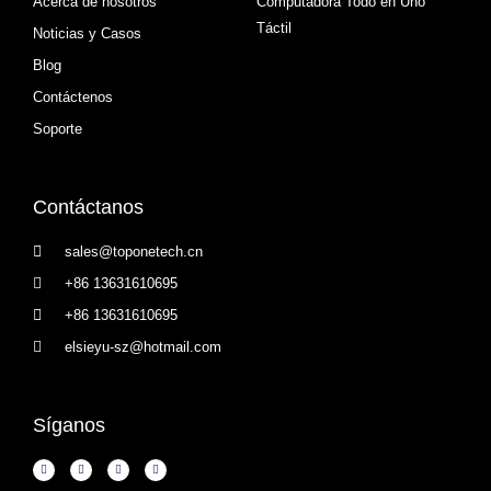
Acerca de nosotros
Computadora Todo en Uno
Táctil
Noticias y Casos
Blog
Contáctenos
Soporte
Contáctanos
sales@toponetech.cn
+86 13631610695
+86 13631610695
elsieyu-sz@hotmail.com
Síganos