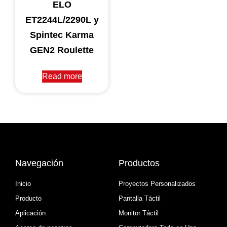
ELO
ET2244L/2290L y
Spintec Karma
GEN2 Roulette
Read more
Navegación
Productos
Inicio
Proyectos Personalizados
Producto
Pantalla Táctil
Aplicación
Monitor Táctil