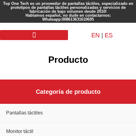
Top One Tech es un proveedor de pantallas táctiles, especializado en
prototipos de pantallas táctiles personalizadas y servicios de
fabricación de bajo volumen desde 2010!
Hablamos español, no dude en contactarnos:
Whatsapp:008613631610695
EN
|
ES
Pantalla personalizada
Producto
Categoría de producto
Pantallas táctiles
Monitor táctil