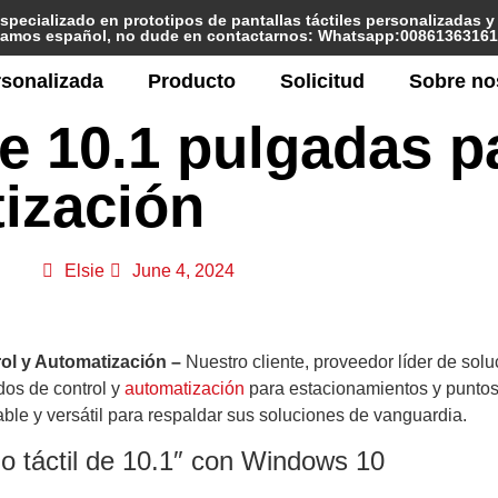
specializado en prototipos de pantallas táctiles personalizadas 
amos español, no dude en contactarnos: Whatsapp:0086136316
rsonalizada
Producto
Solicitud
Sobre no
e 10.1 pulgadas p
tización
Elsie
June 4, 2024
ol y Automatización –
Nuestro cliente, proveedor líder de sol
dos de control y
automatización
para estacionamientos y puntos
le y versátil para respaldar sus soluciones de vanguardia.
o táctil de 10.1″ con Windows 10