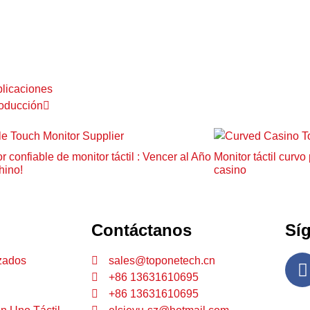
aplicaciones
roducción
 confiable de monitor táctil : Vencer al Año
Monitor táctil curv
hino!
casino
Contáctanos
Sí
zados
sales@toponetech.cn
+86 13631610695
+86 13631610695