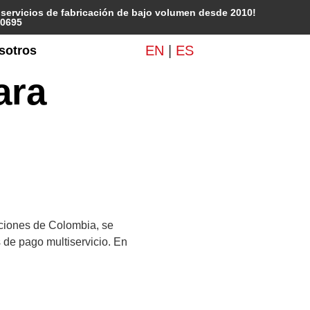
y servicios de fabricación de bajo volumen desde 2010!
10695
EN
|
ES
sotros
ara
uciones de Colombia, se
 de pago multiservicio. En