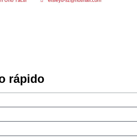
n Uno Táctil
elsieyu-sz@hotmail.com
o rápido