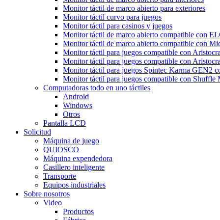
Monitor táctil de marco abierto para exteriores
Monitor táctil curvo para juegos
Monitor táctil para casinos y juegos
Monitor táctil de marco abierto compatible con E
Monitor táctil de marco abierto compatible con M
Monitor táctil para juegos compatible con Aristocr
Monitor táctil para juegos compatible con Aristocra
Monitor táctil para juegos Spintec Karma GEN2 co
Monitor táctil para juegos compatible con Shuffle
Computadoras todo en uno táctiles
Android
Windows
Otros
Pantalla LCD
Solicitud
Máquina de juego
QUIOSCO
Máquina expendedora
Casillero inteligente
Transporte
Equipos industriales
Sobre nosotros
Video
Productos