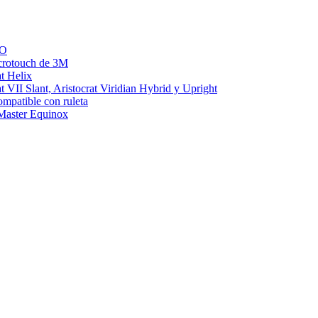
LO
icrotouch de 3M
at Helix
t VII Slant, Aristocrat Viridian Hybrid y Upright
mpatible con ruleta
 Master Equinox