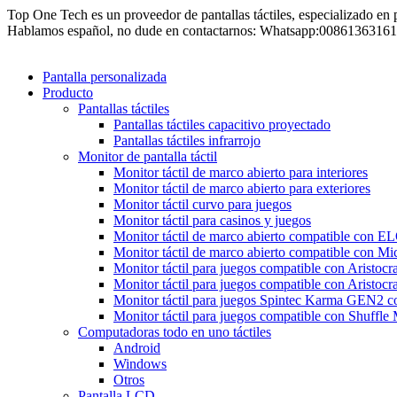
Skip
Top One Tech es un proveedor de pantallas táctiles, especializado en p
to
Hablamos español, no dude en contactarnos: Whatsapp:0086136316
content
Pantalla personalizada
Producto
Pantallas táctiles
Pantallas táctiles capacitivo proyectado
Pantallas táctiles infrarrojo
Monitor de pantalla táctil
Monitor táctil de marco abierto para interiores
Monitor táctil de marco abierto para exteriores
Monitor táctil curvo para juegos
Monitor táctil para casinos y juegos
Monitor táctil de marco abierto compatible con E
Monitor táctil de marco abierto compatible con M
Monitor táctil para juegos compatible con Aristocr
Monitor táctil para juegos compatible con Aristocra
Monitor táctil para juegos Spintec Karma GEN2 co
Monitor táctil para juegos compatible con Shuffle
Computadoras todo en uno táctiles
Android
Windows
Otros
Pantalla LCD