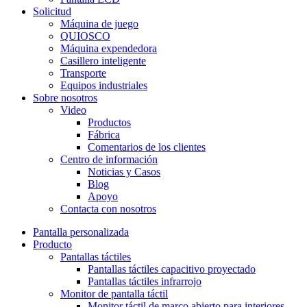
Solicitud
Máquina de juego
QUIOSCO
Máquina expendedora
Casillero inteligente
Transporte
Equipos industriales
Sobre nosotros
Video
Productos
Fábrica
Comentarios de los clientes
Centro de información
Noticias y Casos
Blog
Apoyo
Contacta con nosotros
Pantalla personalizada
Producto
Pantallas táctiles
Pantallas táctiles capacitivo proyectado
Pantallas táctiles infrarrojo
Monitor de pantalla táctil
Monitor táctil de marco abierto para interiores