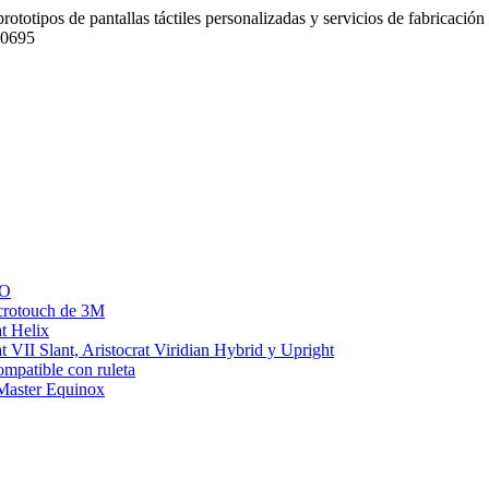
rototipos de pantallas táctiles personalizadas y servicios de fabricaci
10695
LO
icrotouch de 3M
at Helix
t VII Slant, Aristocrat Viridian Hybrid y Upright
mpatible con ruleta
 Master Equinox