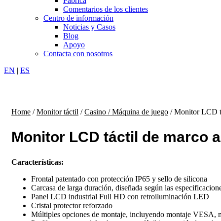
Fábrica
Comentarios de los clientes
Centro de información
Noticias y Casos
Blog
Apoyo
Contacta con nosotros
EN
|
ES
Home
/
Monitor táctil
/
Casino / Máquina de juego
/ Monitor LCD tá
Monitor LCD táctil de marco a
Características:
Frontal patentado con protección IP65 y sello de silicona
Carcasa de larga duración, diseñada según las especificacio
Panel LCD industrial Full HD con retroiluminación LED
Cristal protector reforzado
Múltiples opciones de montaje, incluyendo montaje VESA, mo