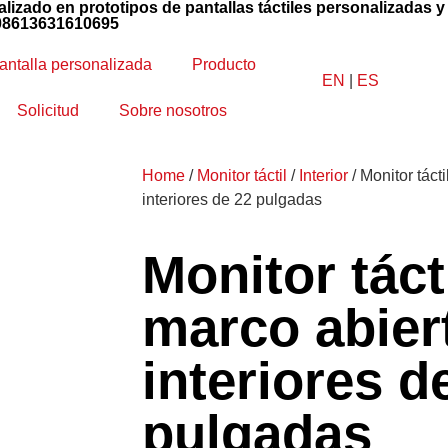
alizado en prototipos de pantallas táctiles personalizadas 
008613631610695
antalla personalizada
Producto
EN
|
ES
Solicitud
Sobre nosotros
Home
/
Monitor táctil
/
Interior
/ Monitor táct
interiores de 22 pulgadas
Monitor táct
marco abier
interiores d
pulgadas