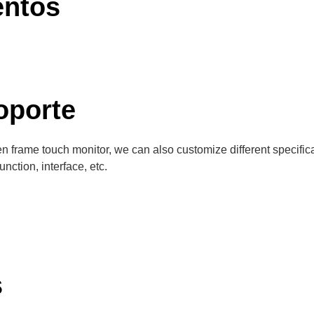
entos
oporte
pen frame touch monitor, we can also customize different specifi
nction, interface, etc.
s