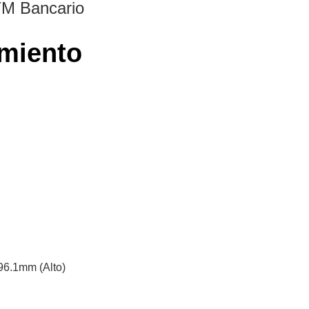
TM Bancario
miento
96.1mm (Alto)