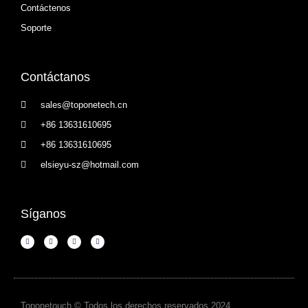
Contáctenos
Soporte
Contáctanos
sales@toponetech.cn
+86 13631610695
+86 13631610695
elsieyu-sz@hotmail.com
Síganos
Toponetouch © Todos los derechos reservados 2024