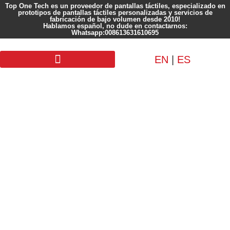
Top One Tech es un proveedor de pantallas táctiles, especializado en
prototipos de pantallas táctiles personalizadas y servicios de
fabricación de bajo volumen desde 2010!
Hablamos español, no dude en contactarnos:
Whatsapp:008613631610695
EN
|
ES
Pantalla personalizada