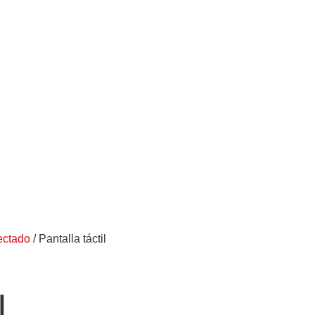
ectado
/ Pantalla táctil
l