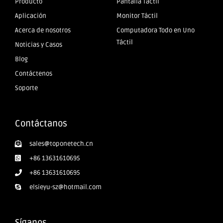
Producto
Pantalla Táctil
Aplicación
Monitor Táctil
Acerca de nosotros
Computadora Todo en Uno
Táctil
Noticias y Casos
Blog
Contáctenos
Soporte
Contáctanos
sales@toponetech.cn
+86 13631610695
+86 13631610695
elsieyu-sz@hotmail.com
Síganos