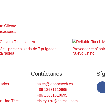
tán Cliente
plicaciones
táctil personalizada de 7 pulgadas :
Proveedor confiable
a rápida
Nuevo Chino!
Contáctanos
Sí
zados
sales@toponetech.cn
+86 13631610695
+86 13631610695
n Uno Táctil
elsieyu-sz@hotmail.com