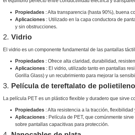
el equilibrio perfecto entre conductividad eléctrica y transpare
Propiedades
: Alta transparencia (hasta 90%), buena c
Aplicaciones
: Utilizado en la capa conductora de panta
y sin obstrucciones.
2.
Vidrio
El vidrio es un componente fundamental de las pantallas tácti
Propiedades
: Ofrece alta claridad, durabilidad, resiste
Aplicaciones
: El vidrio, utilizado tanto en pantallas 
Gorilla Glass) y un recubrimiento para mejorar la sensibil
3.
Película de tereftalato de polietilen
La película PET es un plástico flexible y duradero que sirve c
Propiedades
: Alta resistencia a la tracción, flexibilidad
Aplicaciones
: Película de PET, que comúnmente sirve 
sobre pantallas capacitivas para protección.
4.
Nanocables de plata