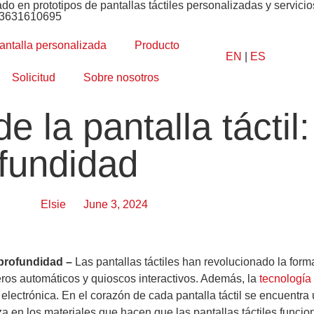
ado en prototipos de pantallas táctiles personalizadas y servic
13631610695
antalla personalizada
Producto
EN
|
ES
Solicitud
Sobre nosotros
e la pantalla táctil:
ofundidad
Elsie
June 3, 2024
n profundidad –
Las pantallas táctiles han revolucionado la for
jeros automáticos y quioscos interactivos. Además, la
tecnología
 electrónica. En el corazón de cada pantalla táctil se encuentr
iza en los materiales que hacen que las pantallas táctiles funci