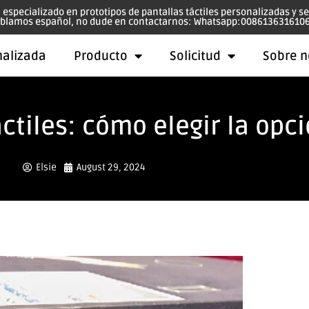
, especializado en prototipos de pantallas táctiles personalizadas y s
blamos español, no dude en contactarnos: Whatsapp:008613631610
nalizada
Producto
Solicitud
Sobre n
ctiles: cómo elegir la op
Elsie
August 29, 2024