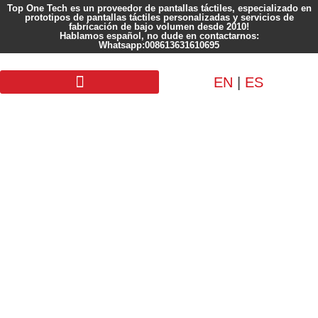
Top One Tech es un proveedor de pantallas táctiles, especializado en
prototipos de pantallas táctiles personalizadas y servicios de
fabricación de bajo volumen desde 2010!
Hablamos español, no dude en contactarnos:
Whatsapp:008613631610695
EN
|
ES
Pantalla personalizada