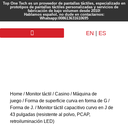
Top One Tech es un proveedor de pantallas táctiles, especializado en
prototipos de pantallas táctiles personalizadas y servicios de
fabricación de bajo volumen desde 2010!
Hablamos español, no dude en contactarnos:
Whatsapp:008613631610695
EN
|
ES
Pantalla personalizada
Home
/
Monitor táctil
/
Casino / Máquina de
juego
/
Forma de superficie curva en forma de G /
Forma de J.
/ Monitor táctil capacitivo curvo en J de
43 pulgadas (resistente al polvo, PCAP,
retroiluminación LED)